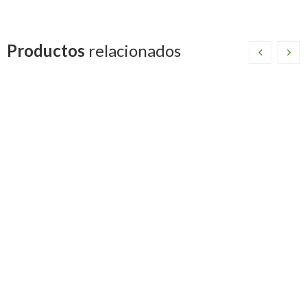
Productos
relacionados
SOPLETE
ROLLO
AMERICANO
COBRE ACR
PARA GAS
KOALITION