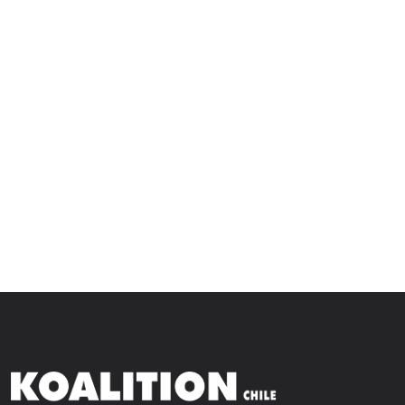
+ GAS MAP
OXY/MED L
PRO 400G
$
34.219
–
$
589.588
$
20.200