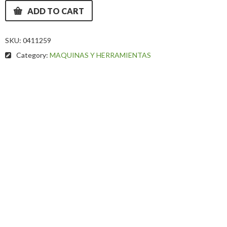
ADD TO CART
SKU:
0411259
Category:
MAQUINAS Y HERRAMIENTAS
Description
Additional information
Cobre
Medidas
411259 TORCHA TRIPLE UNIWELD