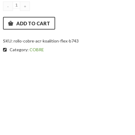
ADD TO CART
SKU:
rollo-cobre-acr-koalition-flex-b743
Category:
COBRE
Description
Additional information
Cobre