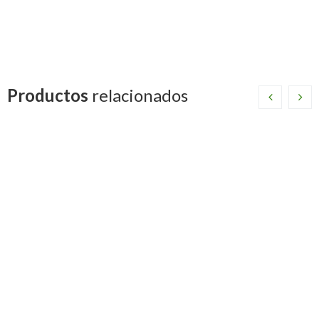
Medidas
3/16", 1/4", 5/16", 3/8", 1/2", 5/8", 3/4 ", 7/8"
Productos
relacionados
ROLLO
CAÑERIA