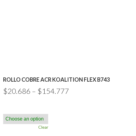
ROLLO COBRE ACR KOALITION FLEX B743
$
20.686
–
$
154.777
Clear