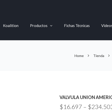
Koalition
Productos
Fichas Técnicas
Video
Home
Tienda
VALVULA UNION AMERI
$
16.697
–
$
234.50