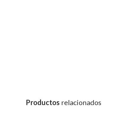
Description
Additional information
Fitting PPR
Medidas
Productos
relacionados