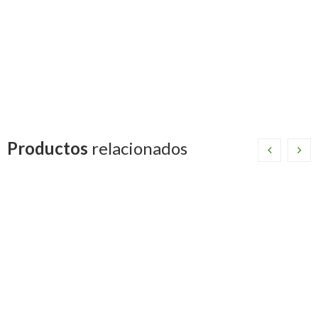
Medidas
20MM, 25MM, 32MM, 40MM, 50MM, 63MM, 75MM,
90MM, 110MM, 125MM, 160MM
Productos
relacionados