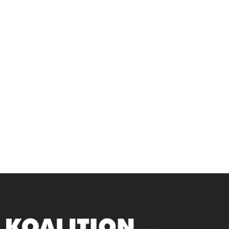
KOALITION
HI
$
1.196
–
$
5.492