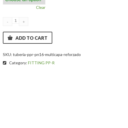
Clear
ADD TO CART
SKU:
tuberia-ppr-pn16-multicapa-reforzado
Category:
FITTING PP-R
Description
Additional information
Fitting